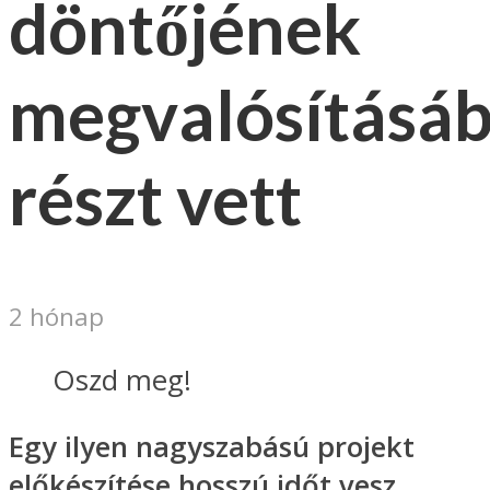
döntőjének
megvalósításá
részt vett
2 hónap
Oszd meg!
Egy ilyen nagyszabású projekt
előkészítése hosszú időt vesz,