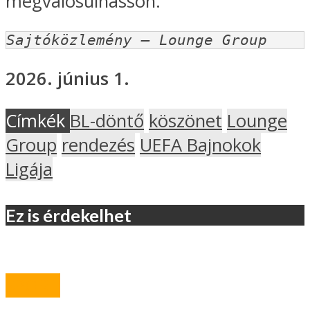
megvalósulhasson.
Sajtóközlemény – Lounge Group
2026. június 1.
Címkék
BL-döntő
köszönet
Lounge
Group
rendezés
UEFA Bajnokok
Ligája
Ez is érdekelhet
SPORT