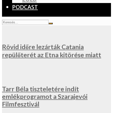
PODCAST
Rövid időre lezárták Catania
repülőterét az Etna kitörése miatt
Tarr Béla tiszteletére indít
emlékprogramot a Szarajevói
Filmfesztivál