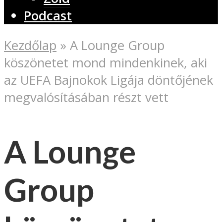
Podcast
Kezdőlap
»
A Lounge Group
köszönetet mond mindenkinek, aki
az UEFA Bajnokok Ligája döntőjének
megvalósításában részt vett
A Lounge
Group