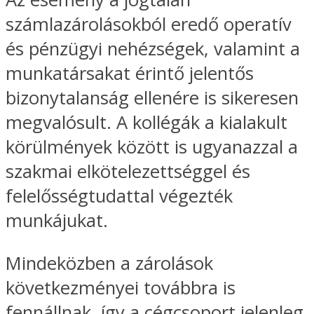
számlazárolásokból eredő operatív
és pénzügyi nehézségek, valamint a
munkatársakat érintő jelentős
bizonytalanság ellenére is sikeresen
megvalósult. A kollégák a kialakult
körülmények között is ugyanazzal a
szakmai elkötelezettséggel és
felelősségtudattal végezték
munkájukat.
Mindeközben a zárolások
következményei továbbra is
fennállnak, így a cégcsoport jelenleg