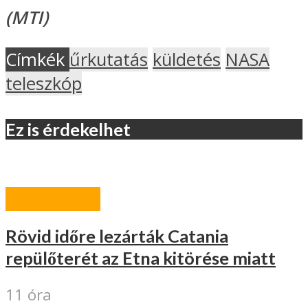
(MTI)
Címkék
űrkutatás
küldetés
NASA
teleszkóp
Ez is érdekelhet
NAGYVILÁG
Rövid időre lezárták Catania
repülőterét az Etna kitörése miatt
11 óra