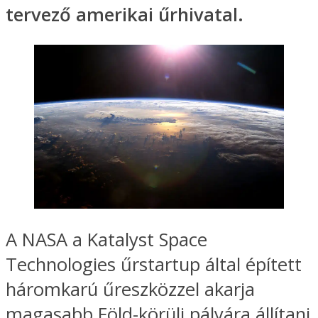
tervező amerikai űrhivatal.
A NASA a Katalyst Space
Technologies űrstartup által épített
háromkarú űreszközzel akarja
magasabb Föld-körüli pályára állítani