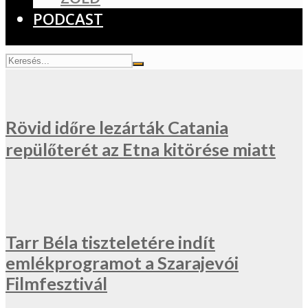
PODCAST
Rövid időre lezárták Catania
repülőterét az Etna kitörése miatt
Tarr Béla tiszteletére indít
emlékprogramot a Szarajevói
Filmfesztivál