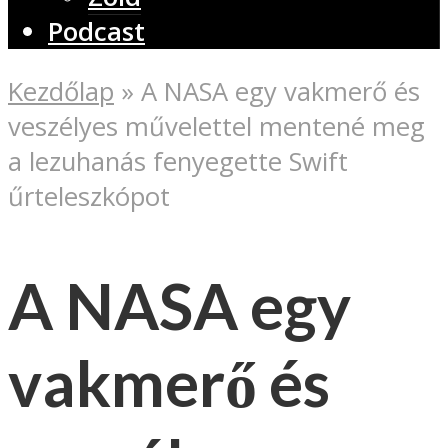
Podcast
Kezdőlap
»
A NASA egy vakmerő és
veszélyes művelettel mentené meg
a lezuhanás fenyegette Swift
űrteleszkópot
A NASA egy
vakmerő és