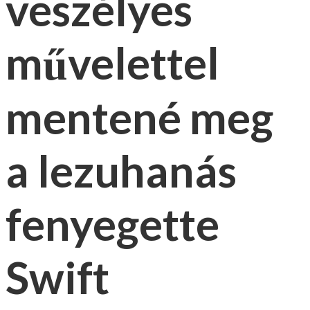
veszélyes
művelettel
mentené meg
a lezuhanás
fenyegette
Swift