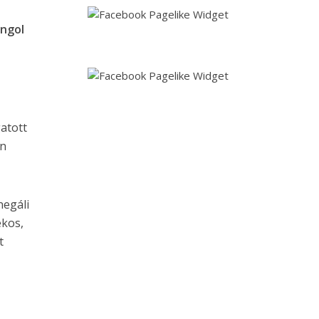
angol
atott
on
negáli
ékos,
t