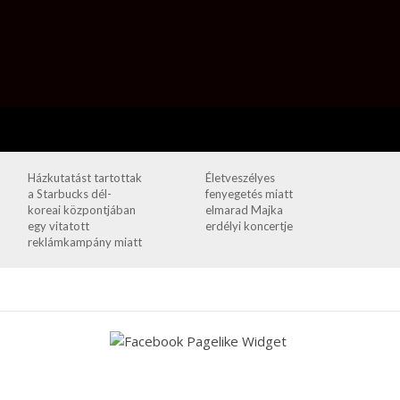
Házkutatást tartottak
Életveszélyes
a Starbucks dél-
fenyegetés miatt
koreai központjában
elmarad Majka
egy vitatott
erdélyi koncertje
reklámkampány miatt