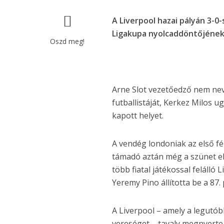
A Liverpool hazai pályán 3-0
Ligakupa nyolcaddöntőjének 
Oszd meg!
Arne Slot vezetőedző nem nev
futballistáját, Kerkez Milos
kapott helyet.
A vendég londoniak az első fél
támadó aztán még a szünet el
több fiatal játékossal felálló
Yeremy Pino állította be a 87.
A Liverpool – amely a legutó
vereséget – tavaly megnyerte 