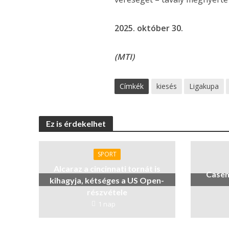
2025. október 30.
(MTI)
Címkék
kiesés
Ligakupa
Ez is érdekelhet
SPORT
Alcaraz a cincinnati tornát is
Casem
kihagyja, kétséges a US Open-
részvétele
1 nap