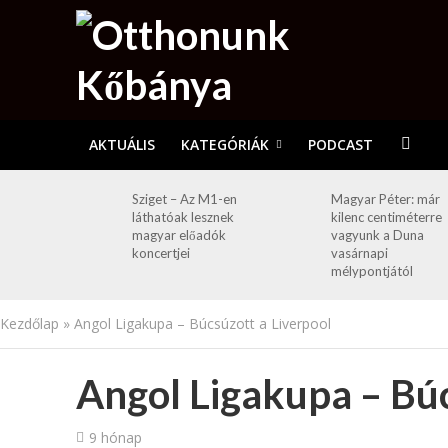
AKTUÁLIS
KATEGÓRIÁK
PODCAST
Sziget – Az M1-en
Magyar Péter: már
láthatóak lesznek
kilenc centiméterre
magyar előadók
vagyunk a Duna
koncertjei
vasárnapi
mélypontjától
Kezdőlap
»
Angol Ligakupa – Búcsúzott a Liverpool
Angol Ligakupa – Búc
9 hónap