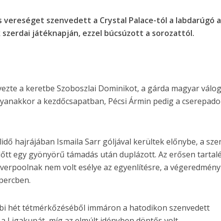
-s vereséget szenvedett a Crystal Palace-tól a labdarúgó 
szerdai játéknapján, ezzel búcsúzott a sorozattól.
ezte a keretbe Szoboszlai Dominikot, a gárda magyar válog
 ugyanakkor a kezdőcsapatban, Pécsi Ármin pedig a cserepad
idő hajrájában Ismaila Sarr góljával kerültek előnybe, a sze
őtt egy gyönyörű támadás után duplázott. Az erősen tartal
 Liverpoolnak nem volt esélye az egyenlítésre, a végeredmény
 percben.
bbi hét tétmérkőzéséből immáron a hatodikon szenvedett
a Ligakupát, míg az elmúlt idényben döntős volt.