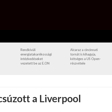
Rendkívüli
Alcaraz a cincinnati
energiatakarékossági
tornát is kihagyja,
intézkedéseket
kétséges a US Open-
vezetett be az E.ON
részvétele
súzott a Liverpool