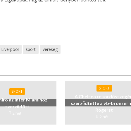
Liverpool
sport
vereség
SPORT
SPORT
A Chelsea rekordösszegé
iro az Inter Miamihoz
szerződtette a vb-bronzér
szerződött
Rogerst
2 hét
2 hét