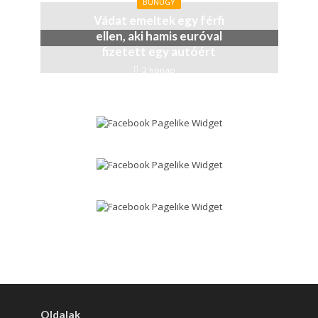
BŰNÜGY
Vádat emeltek egy férfi
ellen, aki hamis euróval
fizetett egy autóért
2 hónap
Oldalak