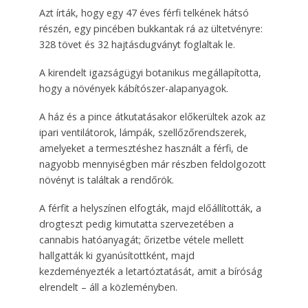
Azt írták, hogy egy 47 éves férfi telkének hátsó
részén, egy pincében bukkantak rá az ültetvényre:
328 tövet és 32 hajtásdugványt foglaltak le.
A kirendelt igazságügyi botanikus megállapította,
hogy a növények kábítószer-alapanyagok.
A ház és a pince átkutatásakor előkerültek azok az
ipari ventilátorok, lámpák, szellőzőrendszerek,
amelyeket a termesztéshez használt a férfi, de
nagyobb mennyiségben már részben feldolgozott
növényt is találtak a rendőrök.
A férfit a helyszínen elfogták, majd előállították, a
drogteszt pedig kimutatta szervezetében a
cannabis hatóanyagát; őrizetbe vétele mellett
hallgatták ki gyanúsítottként, majd
kezdeményezték a letartóztatását, amit a bíróság
elrendelt – áll a közleményben.