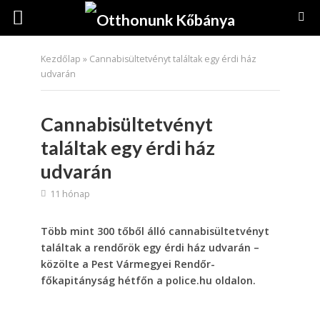
Kezdőlap
»
Cannabisültetvényt találtak egy érdi ház
udvarán
Cannabisültetvényt
találtak egy érdi ház
udvarán
11 hónap
Több mint 300 tőből álló cannabisültetvényt
találtak a rendőrök egy érdi ház udvarán –
közölte a Pest Vármegyei Rendőr-
főkapitányság hétfőn a police.hu oldalon.