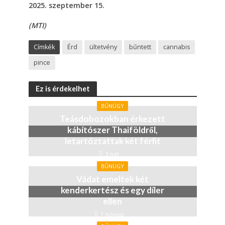
2025. szeptember 15.
(MTI)
Címkék
Érd
ültetvény
bűntett
cannabis
pince
Ez is érdekelhet
BŰNÜGY
Teásdobozokban érkezett
kábítószer Thaiföldről,
letartóztattak két férfit
3 hét
BŰNÜGY
Vádat emeltek két
kenderkertész és egy díler
ellen
1 hónap