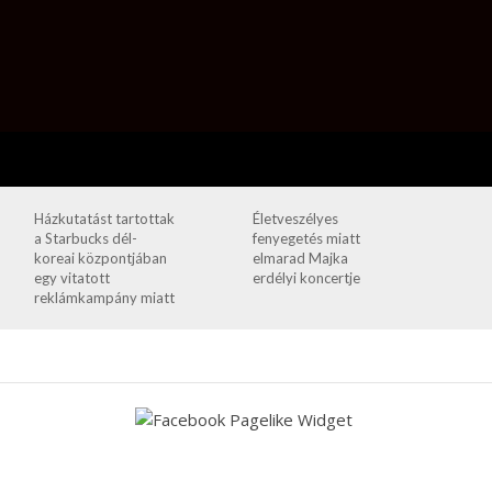
Házkutatást tartottak
Életveszélyes
a Starbucks dél-
fenyegetés miatt
koreai központjában
elmarad Majka
egy vitatott
erdélyi koncertje
reklámkampány miatt