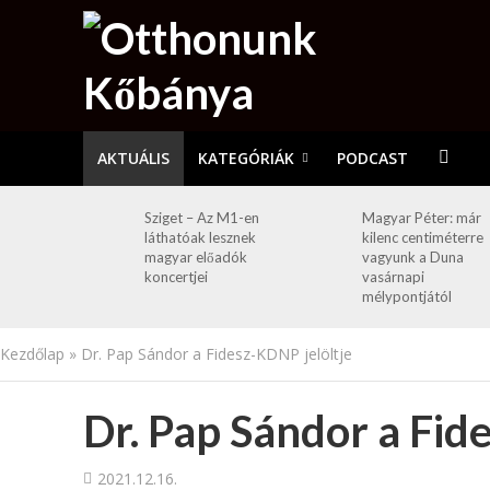
AKTUÁLIS
KATEGÓRIÁK
PODCAST
Sziget – Az M1-en
Magyar Péter: már
láthatóak lesznek
kilenc centiméterre
magyar előadók
vagyunk a Duna
koncertjei
vasárnapi
mélypontjától
Kezdőlap
»
Dr. Pap Sándor a Fidesz-KDNP jelöltje
Dr. Pap Sándor a Fid
2021.12.16.