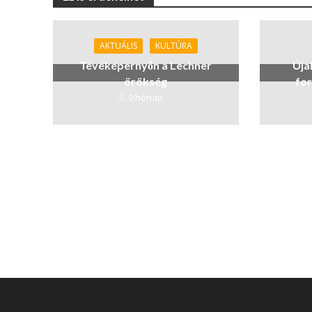
AKTUÁLIS
KULTÚRA
Tévéképernyőn a Lechner
Úja
örökség
fo
9 hónap