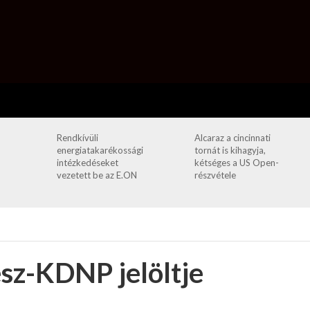
Rendkívüli
Alcaraz a cincinnati
energiatakarékossági
tornát is kihagyja,
intézkedéseket
kétséges a US Open-
vezetett be az E.ON
részvétele
esz-KDNP jelöltje