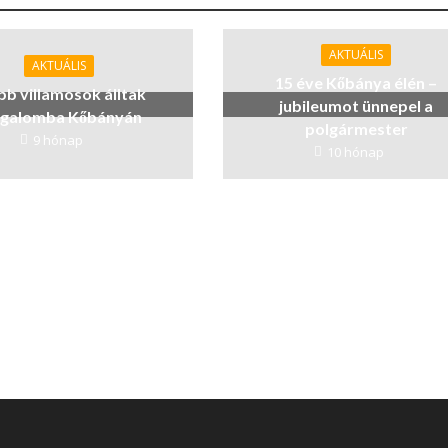
AKTUÁLIS
AKTUÁLIS
15 éve Kőbánya élén –
bb villamosok álltak
jubileumot ünnepel a
rgalomba Kőbányán
polgármester
9 hónap
10 hónap