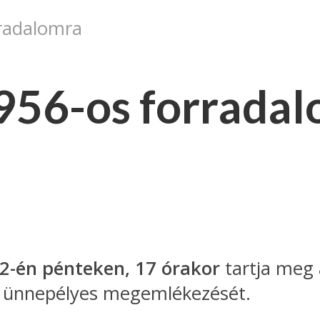
radalomra
956-os forrada
22-én
pénteken, 17 órakor
tartja meg 
ó ünnepélyes megemlékezését.