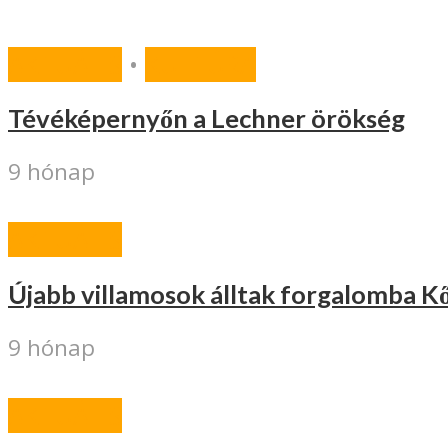
AKTUÁLIS
•
KULTÚRA
Tévéképernyőn a Lechner örökség
9 hónap
AKTUÁLIS
Újabb villamosok álltak forgalomba 
9 hónap
AKTUÁLIS