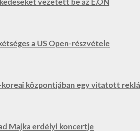
zkedéseket vezetett be az E.ON
a, kétséges a US Open-részvétele
l-koreai központjában egy vitatott re
ad Majka erdélyi koncertje