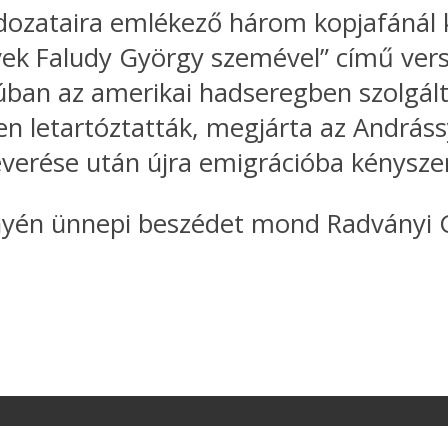
dozataira emlékező három kopjafánál k
vek Faludy György szemével” című ver
rúban az amerikai hadseregben szolgált
en letartóztatták, megjárta az Andrássy 
everése után újra emigrációba kényszer
yén ünnepi beszédet mond Radványi G