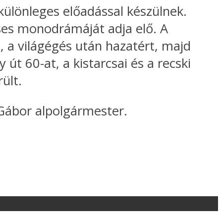
ülönleges előadással készülnek.
ses monodrámáját adja elő. A
, a világégés után hazatért, majd
út 60-at, a kistarcsai és a recski
ült.
ábor alpolgármester.