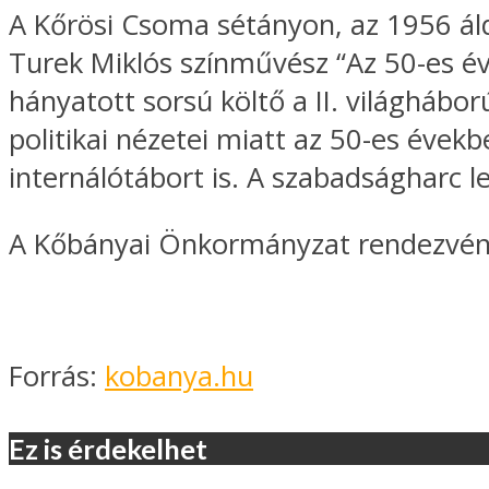
A Kőrösi Csoma sétányon, az 1956 ál
Turek Miklós színművész “Az 50-es é
hányatott sorsú költő a II. világhábo
politikai nézetei miatt az 50-es évekb
internálótábort is. A szabadságharc l
A Kőbányai Önkormányzat rendezvén
Forrás:
kobanya.hu
Ez is érdekelhet