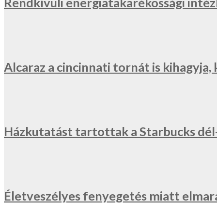
Rendkívüli energiatakarékossági inté
Alcaraz a cincinnati tornát is kihagyj
Házkutatást tartottak a Starbucks dé
Életveszélyes fenyegetés miatt elmar