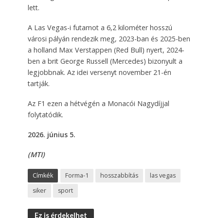
lett.
A Las Vegas-i futamot a 6,2 kilométer hosszú
városi pályán rendezik meg, 2023-ban és 2025-ben
a holland Max Verstappen (Red Bull) nyert, 2024-
ben a brit George Russell (Mercedes) bizonyult a
legjobbnak. Az idei versenyt november 21-én
tartják.
Az F1 ezen a hétvégén a Monacói Nagydíjjal
folytatódik.
2026. június 5.
(MTI)
Címkék
Forma-1
hosszabbítás
las vegas
siker
sport
Ez is érdekelhet