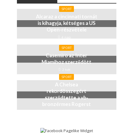
SPORT
Alcaraz a cincinnati tornát
is kihagyja, kétséges a US
Open-részvétele
4 nap
SPORT
Casemiro az Inter
Miamihoz szerződött
2 hét
SPORT
A Chelsea
rekordösszegért
szerződtette a vb-
bronzérmes Rogerst
3 hét