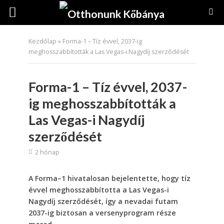
Kezdőlap
»
Forma-1 – Tíz évvel, 2037-ig
meghosszabbították a Las Vegas-i Nagydíj szerződését
Forma-1 – Tíz évvel, 2037-
ig meghosszabbították a
Las Vegas-i Nagydíj
szerződését
2 hónap
A Forma–1 hivatalosan bejelentette, hogy tíz
évvel meghosszabbította a Las Vegas-i
Nagydíj szerződését, így a nevadai futam
2037-ig biztosan a versenyprogram része