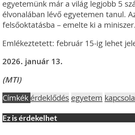
egyetemünk már a világ legjobb 5 szá
élvonalában lévő egyetemen tanul. Az 
felsőoktatásba – emelte ki a miniszer
Emlékeztetett: február 15-ig lehet je
2026. január 13.
(MTI)
Címkék
érdeklődés
egyetem
kapcsola
Ez is érdekelhet