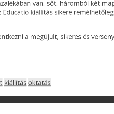
zalékában van, sőt, háromból két magy
Educatio kiállítás sikere remélhetőleg 
.
lentkezni a megújult, sikeres és verse
t
kiállítás
oktatás