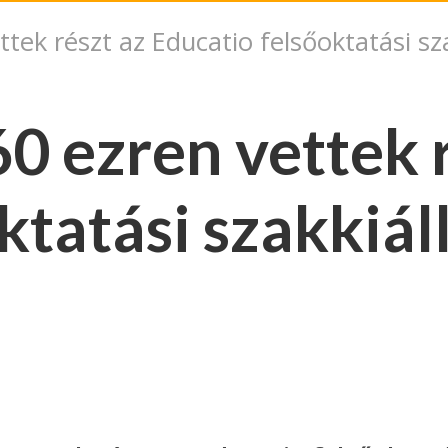
tek részt az Educatio felsőoktatási sza
0 ezren vettek r
ktatási szakkiál