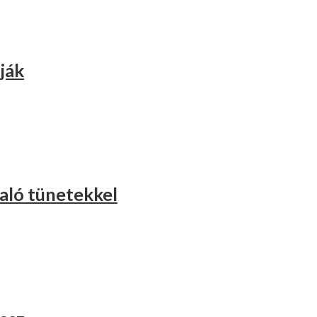
ják
taló tünetekkel