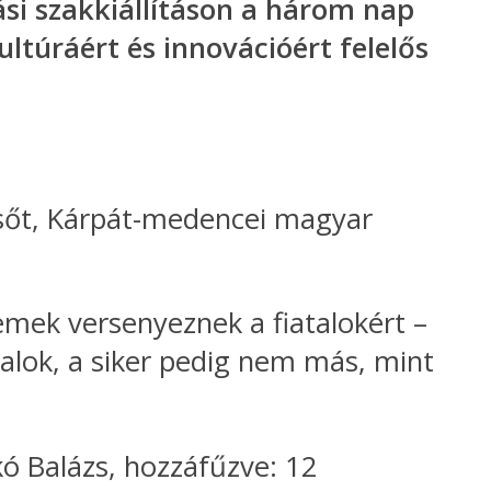
tási szakkiállításon a három nap
ltúráért és innovációért felelős
 sőt, Kárpát-medencei magyar
emek versenyeznek a fiatalokért –
talok, a siker pedig nem más, mint
kó Balázs, hozzáfűzve: 12