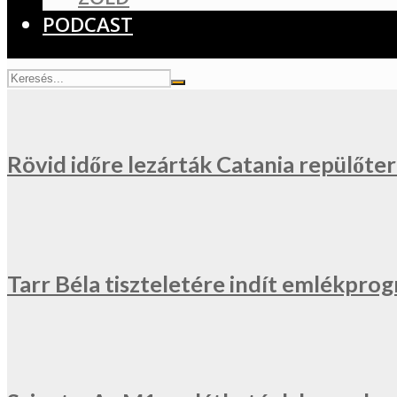
PODCAST
Rövid időre lezárták Catania repülőter
Tarr Béla tiszteletére indít emlékprog