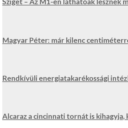
Sziget – Az M1-en láthatóak lesznek 
Magyar Péter: már kilenc centiméterr
Rendkívüli energiatakarékossági inté
Alcaraz a cincinnati tornát is kihagyj