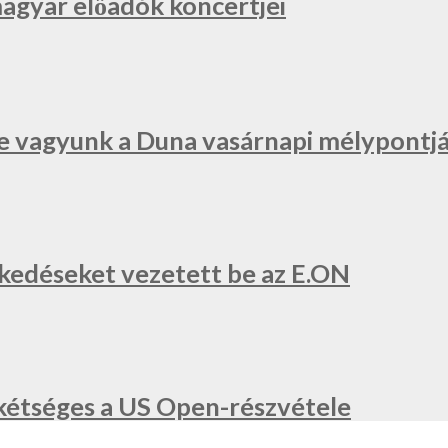
magyar előadók koncertjei
e vagyunk a Duna vasárnapi mélypontjá
zkedéseket vezetett be az E.ON
a, kétséges a US Open-részvétele