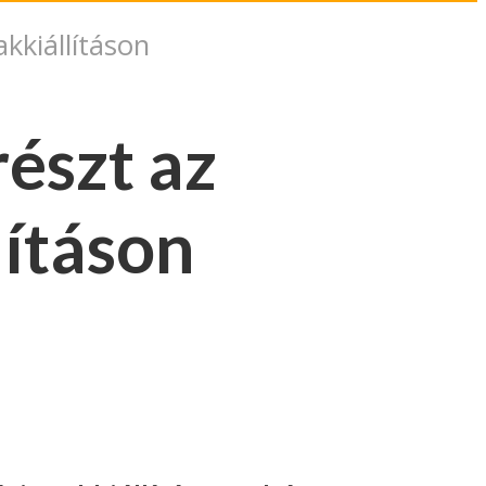
kkiállításon
észt az
lításon