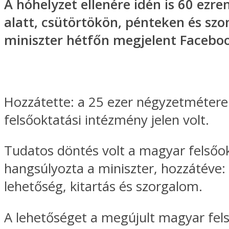
A hóhelyzet ellenére idén is 60 ezre
alatt, csütörtökön, pénteken és szo
miniszter hétfőn megjelent Facebo
Hozzátette: a 25 ezer négyzetmétere
felsőoktatási intézmény jelen volt.
Tudatos döntés volt a magyar felsőok
hangsúlyozta a miniszter, hozzátéve: 
lehetőség, kitartás és szorgalom.
A lehetőséget a megújult magyar fels