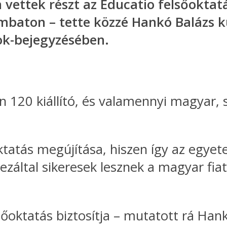
n vettek részt az Educatio felsőokta
mbaton – tette közzé Hankó Balázs ku
ok-bejegyzésében.
n 120 kiállító, és valamennyi magyar,
tatás megújítása, hiszen így az egyet
ezáltal sikeresek lesznek a magyar fia
őoktatás biztosítja – mutatott rá Han