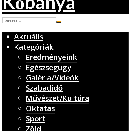
Aktuális
Kategóriák
Eredményeink
Egészségügy
Galéria/Videók
Szabadidő
Művészet/Kultúra
Oktatás
Sport
Zöld