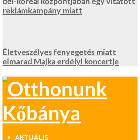
dél-koreai központjában egy vitatott
reklámkampány miatt
Életveszélyes fenyegetés miatt
elmarad Majka erdélyi koncertje
AKTUÁLIS