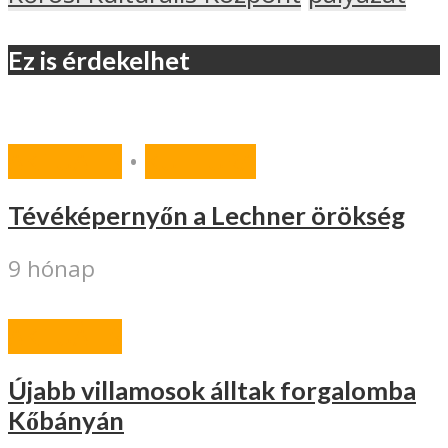
Ez is érdekelhet
AKTUÁLIS
•
KULTÚRA
Tévéképernyőn a Lechner örökség
9 hónap
AKTUÁLIS
Újabb villamosok álltak forgalomba
Kőbányán