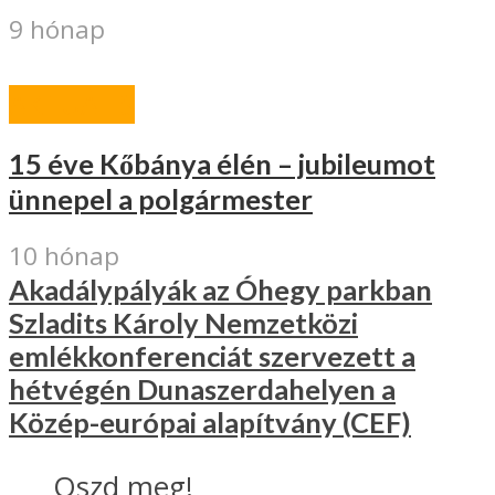
9 hónap
AKTUÁLIS
15 éve Kőbánya élén – jubileumot
ünnepel a polgármester
10 hónap
Akadálypályák az Óhegy parkban
Szladits Károly Nemzetközi
emlékkonferenciát szervezett a
hétvégén Dunaszerdahelyen a
Közép-európai alapítvány (CEF)
Oszd meg!