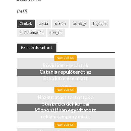
(MTI)
Címkék
ázsia
óceán
bűnügy
hajózás
kalóztámadás
tenger
Ez is érdekelhet
NAGYVILÁG
Rövid időre lezárták
Catania repülőterét az
Etna kitörése miatt
15 óra
NAGYVILÁG
Házkutatást tartottak a
Starbucks dél-koreai
központjában egy vitatott
reklámkampány miatt
3 nap
NAGYVILÁG