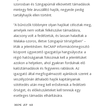
szorosban és Szingapúrnál elkövetett támadások
mintegy fele áruszállító hajók, negyede pedig
tartályhajók ellen történt.
“A bűnözők többnyire olyan hajókat céloztak meg,
amelyek nem voltak felkészülve támadásra,
alacsony volt a fedélzetük, és lassan haladtak a
Malaka-szoros, illetve Szingapúr térségében” –
írták a jelentésben. ReCAAP információmegosztó
központ ügyvezető igazgatója hangsúlyozta: a
régió hatóságainak fokozniuk kell a jelenlétüket
azokon a helyeken, ahol gyakran fordulnak elő
kalóztámadások és fegyveres rablások. Az
igazgató által megfogalmazott ajánlások szerint a
veszélyzónán áthaladó hajók kapitányainak
sötétedés után meg kell erősíteniük a fedélzeti
őrséget, és előkészületeket kell tenniük egy
esetleges támadás elhárítására.
2025. 07. 10.