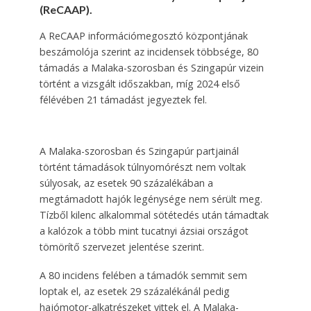
(ReCAAP).
A ReCAAP információmegosztó központjának
beszámolója szerint az incidensek többsége, 80
támadás a Malaka-szorosban és Szingapúr vizein
történt a vizsgált időszakban, míg 2024 első
félévében 21 támadást jegyeztek fel.
A Malaka-szorosban és Szingapúr partjainál
történt támadások túlnyomórészt nem voltak
súlyosak, az esetek 90 százalékában a
megtámadott hajók legénysége nem sérült meg.
Tízből kilenc alkalommal sötétedés után támadtak
a kalózok a több mint tucatnyi ázsiai országot
tömörítő szervezet jelentése szerint.
A 80 incidens felében a támadók semmit sem
loptak el, az esetek 29 százalékánál pedig
hajómotor-alkatrészeket vittek el. A Malaka-