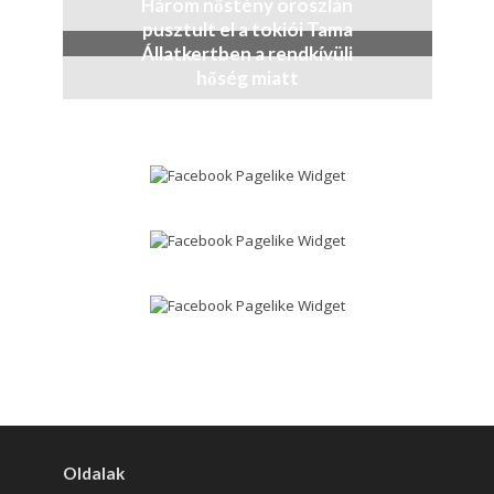
Három nőstény oroszlán
pusztult el a tokiói Tama
Állatkertben a rendkívüli
hőség miatt
4 nap
Oldalak