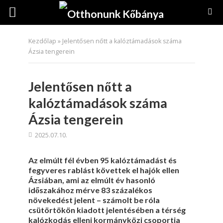
Kezdőlap
»
Jelentősen nőtt a kalóztámadások száma
Ázsia tengerein
Jelentősen nőtt a
kalóztámadások száma
Ázsia tengerein
2025.07.10.
Az elmúlt fél évben 95 kalóztámadást és
fegyveres rablást követtek el hajók ellen
Ázsiában, ami az elmúlt év hasonló
időszakához mérve 83 százalékos
növekedést jelent – számolt be róla
csütörtökön kiadott jelentésében a térség
kalózkodás elleni kormányközi csoportja