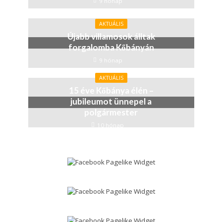
9 hónap
AKTUÁLIS
Újabb villamosok álltak
forgalomba Kőbányán
9 hónap
AKTUÁLIS
15 éve Kőbánya élén –
jubileumot ünnepel a
polgármester
10 hónap