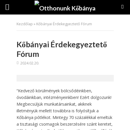
Kezdőlap
»
Kőbányai Érdekegyeztető Fórum
Kőbányai Érdekegyeztető
Fórum
2024.02.20.
“Kedvező körülmények bölcsődéinkben,
óvodáinkban, intézményeinkben! Ezért dolgozunk!
Megbecsüljük munkatársainkat, akiknek
illetményük mellett továbbra is folyósítjuk a
Kőbánya pótlékot. Mintegy 70 százalékkal emeltük
a tisztasági csomagok beszerzésére szánt keretet,