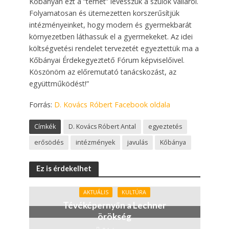
Kőbányán ezt a “terhet” levesszük a szülők válláról.
Folyamatosan és ütemezetten korszerűsítjük
intézményeinket, hogy modern és gyermekbarát
környezetben láthassuk el a gyermekeket. Az idei
költségvetési rendelet tervezetét egyeztettük ma a
Kőbányai Érdekegyeztető Fórum képviselőivel.
Köszönöm az előremutató tanácskozást, az
együttműködést!”
Forrás:
D. Kovács Róbert Facebook oldala
Címkék
D. Kovács Róbert Antal
egyeztetés
erősödés
intézmények
javulás
Kőbánya
Ez is érdekelhet
AKTUÁLIS
KULTÚRA
Tévéképernyőn a Lechner
örökség