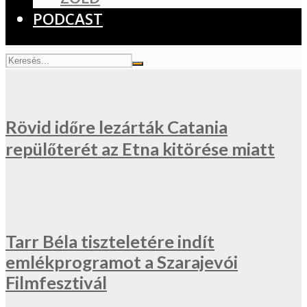
PODCAST
Rövid időre lezárták Catania
repülőterét az Etna kitörése miatt
Tarr Béla tiszteletére indít
emlékprogramot a Szarajevói
Filmfesztivál