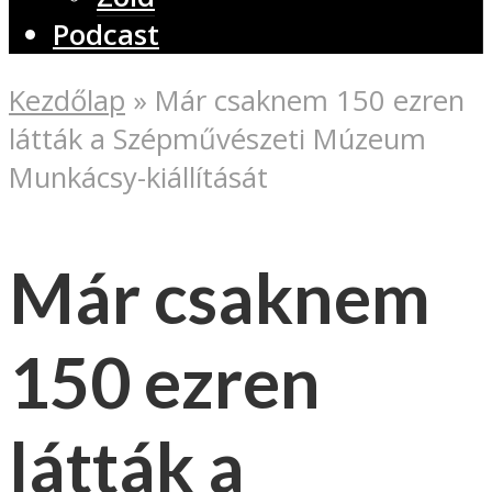
Podcast
Kezdőlap
»
Már csaknem 150 ezren
látták a Szépművészeti Múzeum
Munkácsy-kiállítását
Már csaknem
150 ezren
látták a