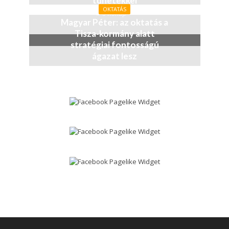
tünetekkel
OKTATÁS
3 hónap
Magyar Péter: az oktatás a
Tisza-kormány alatt
stratégiai fontosságú
ágazat lesz
4 hónap