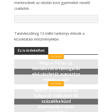
mentesülnek az iskolás korú gyermeket nevelő
családok.
Tanévkezdésig 13 millió tankönyv érkezik a
közoktatási intézményekbe.
Ez is érdekelhet
OKTATÁS
Magyar Péter: az
iskolakezdési támogatás
első részletét augusztus
végéig utalják
OKTATÁS
1 hónap
NMHH: a felsőoktatási
hallgatók több mint 40
százaléka küzd
depresszióra utaló