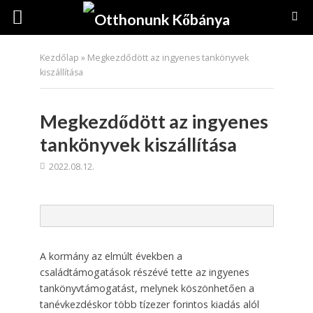
Kezdőlap
»
Megkezdődött az ingyenes tankönyvek
kiszállítása
Megkezdődött az ingyenes
tankönyvek kiszállítása
2022.08.12.
A kormány az elmúlt években a
családtámogatások részévé tette az ingyenes
tankönyvtámogatást, melynek köszönhetően a
tanévkezdéskor több tízezer forintos kiadás alól