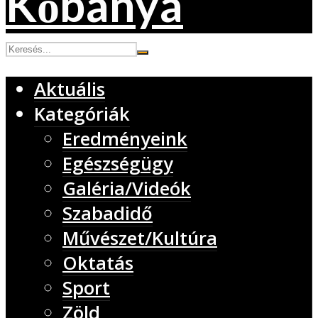
Aktuális
Kategóriák
Eredményeink
Egészségügy
Galéria/Videók
Szabadidő
Művészet/Kultúra
Oktatás
Sport
Zöld