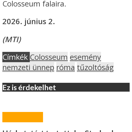
Colosseum falaira.
2026. június 2.
(MTI)
Címkék
Colosseum
esemény
nemzeti ünnep
róma
tűzoltóság
Ez is érdekelhet
NAGYVILÁG