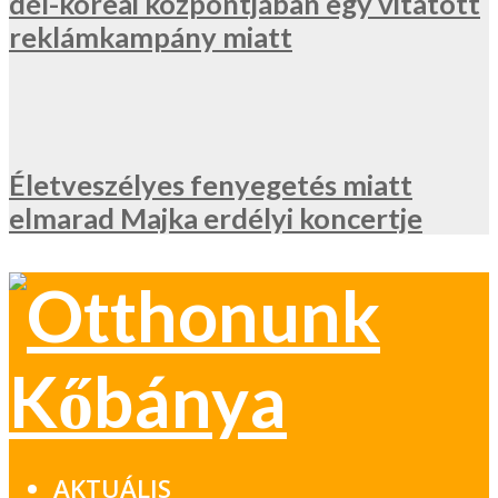
dél-koreai központjában egy vitatott
reklámkampány miatt
Életveszélyes fenyegetés miatt
elmarad Majka erdélyi koncertje
AKTUÁLIS