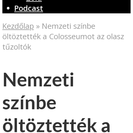
Podcast
Kezdőlap
»
Nemzeti színbe
öltöztették a Colosseumot az olasz
tűzoltók
Nemzeti
színbe
öltöztették a