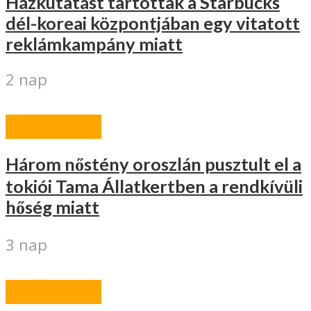
Házkutatást tartottak a Starbucks
dél-koreai központjában egy vitatott
reklámkampány miatt
2 nap
NAGYVILÁG
Három nőstény oroszlán pusztult el a
tokiói Tama Állatkertben a rendkívüli
hőség miatt
3 nap
NAGYVILÁG