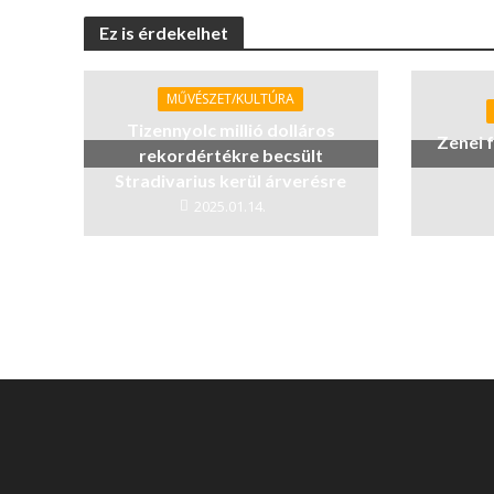
Ez is érdekelhet
MŰVÉSZET/KULTÚRA
Tizennyolc millió dolláros
Zenei 
rekordértékre becsült
Stradivarius kerül árverésre
2025.01.14.