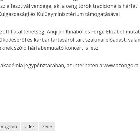
 a fesztivál vendége, aki a ceng török tradicionális hárfát
Külgazdasági és Külügyminisztérium támogatásával.
zott fiatal tehetség, Anqi Jin Kínából és Ferge Elizabet muta
űködéséről és karbantartásáról tart szakmai előadást, vala
eknek szóló hárfabemutató koncert is lesz.
neakadémia jegypénztárában, az interneten a www.azongora
program
vidék
zene