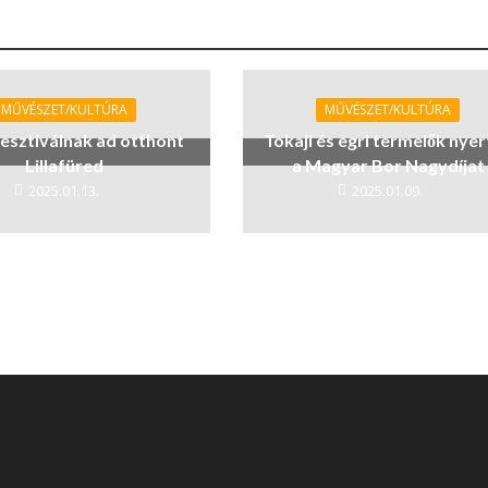
MŰVÉSZET/KULTÚRA
MŰVÉSZET/KULTÚRA
fesztiválnak ad otthont
Tokaji és egri termelők nye
Lillafüred
a Magyar Bor Nagydíjat
2025.01.13.
2025.01.09.