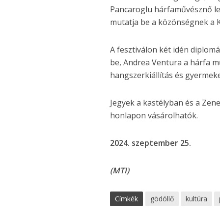
Pancaroglu hárfaművésznő lesz
mutatja be a közönségnek a 
A fesztiválon két idén diplomá
be, Andrea Ventura a hárfa m
hangszerkiállítás és gyermek
Jegyek a kastélyban és a Ze
honlapon vásárolhatók.
2024. szeptember 25.
(MTI)
Címkék
gödöllő
kultúra