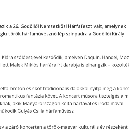
ezik a 26. Gödöllői Nemzetközi Hárfafesztivált, amelynek
glu török hárfaművésznő lép színpadra a Gödöllői Királyi
l Klára szólóestjével kezdődik, amelyen Daquin, Handel, Moz
lett Malek Miklós hárfára írt darabja is elhangzik – közölté
lta-breton és skót tradicionális dalokkal nyitja meg a konce
z romantikus fantázia követ. A koncert műsora tisztelgés a m
oknak, akik Magyarországon kelta hárfával és irodalmával
működik Gulyás Csilla hárfaművész.
gy a záró koncerten a török-magyar kulturális év részeként 