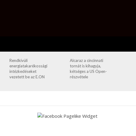
Rendkívüli
Alcaraz a cincinnati
energiatakarékossági
tornát is kihagyja,
intézkedéseket
kétséges a US Open-
vezetett be az E.ON
részvétele