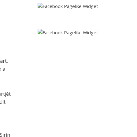
art,
k a
rtjét
últ
Sirin