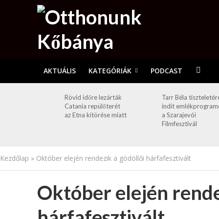
AKTUÁLIS
KATEGÓRIÁK
PODCAST
Rövid időre lezárták
Tarr Béla tiszteletér
Catania repülőterét
indít emlékprogram
az Etna kitörése miatt
a Szarajevói
Filmfesztivál
Kezdőlap
»
Október elején rendezik a gödöllői hárfafesztivált
Október elején rende
hárfafesztivált