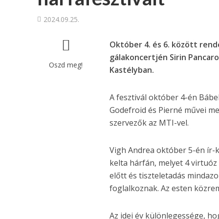
2024.09.25.
Október 4. és 6. között rend
gálakoncertjén Sirin Pancaro
Oszd meg!
Kastélyban.
A fesztivál október 4-én Bábe
Godefroid és Pierné művei mel
szervezők az MTI-vel.
Vigh Andrea október 5-én ír-ke
kelta hárfán, melyet 4 virtuó
előtt és tiszteletadás mindaz
foglalkoznak. Az esten közre
Az idei év különlegessége, ho