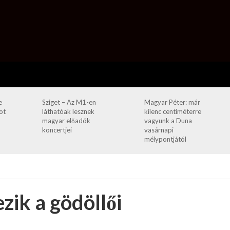
e
Sziget – Az M1-en
Magyar Péter: már
ot
láthatóak lesznek
kilenc centiméterre
magyar előadók
vagyunk a Duna
koncertjei
vasárnapi
mélypontjától
zik a gödöllői