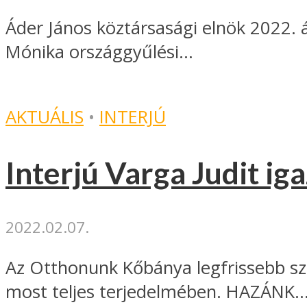
Áder János köztársasági elnök 2022. áp
Mónika országgyűlési...
AKTUÁLIS
•
INTERJÚ
Interjú Varga Judit ig
2022.02.07.
Az Otthonunk Kőbánya legfrissebb szá
most teljes terjedelmében. HAZÁNK..