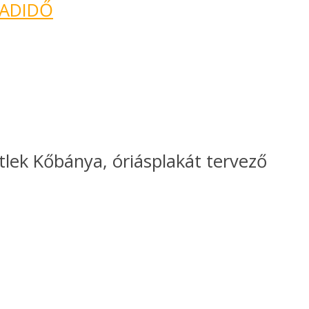
ADIDŐ
tlek Kőbánya, óriásplakát tervező