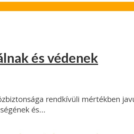
álnak és védenek
özbiztonsága rendkívüli mértékben jav
ségének és...