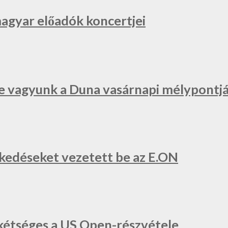
magyar előadók koncertjei
e vagyunk a Duna vasárnapi mélypontjá
zkedéseket vezetett be az E.ON
a, kétséges a US Open-részvétele