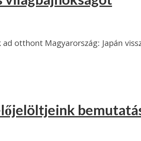
d otthont Magyarország: Japán vissza
lőjelöltjeink bemutatá