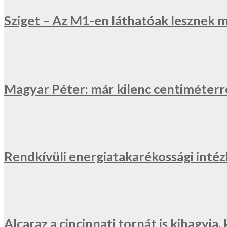
Sziget – Az M1-en láthatóak lesznek 
Magyar Péter: már kilenc centiméterr
Rendkívüli energiatakarékossági inté
Alcaraz a cincinnati tornát is kihagyj