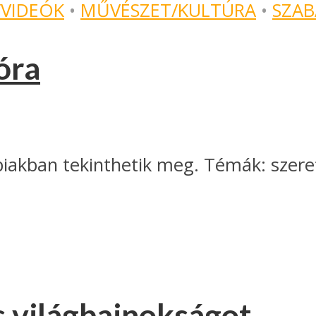
/VIDEÓK
•
MŰVÉSZET/KULTÚRA
•
SZAB
óra
biakban tekinthetik meg. Témák: szere
s világbajnokságot