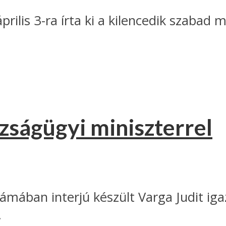
rilis 3-ra írta ki a kilencedik szabad
azságügyi miniszterrel
mában interjú készült Varga Judit igaz
.