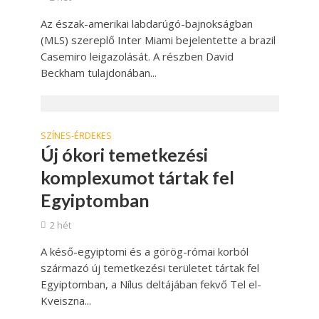
Az észak-amerikai labdarúgó-bajnokságban
(MLS) szereplő Inter Miami bejelentette a brazil
Casemiro leigazolását. A részben David
Beckham tulajdonában...
SZÍNES-ÉRDEKES
Új ókori temetkezési
komplexumot tártak fel
Egyiptomban
2 hét
A késő-egyiptomi és a görög-római korból
származó új temetkezési területet tártak fel
Egyiptomban, a Nílus deltájában fekvő Tel el-
Kveiszna...