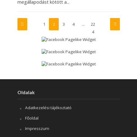
megállapodást kötött a...
1
2
3
4
…
22
4
Oldalak
Adatkezelési tájékoztató
Főoldal
Impresszum