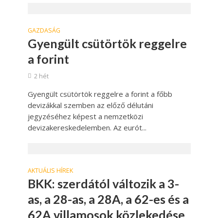
GAZDASÁG
Gyengült csütörtök reggelre
a forint
2 hét
Gyengült csütörtök reggelre a forint a főbb
devizákkal szemben az előző délutáni
jegyzéséhez képest a nemzetközi
devizakereskedelemben. Az eurót...
AKTUÁLIS HÍREK
BKK: szerdától változik a 3-
as, a 28-as, a 28A, a 62-es és a
62A villamosok közlekedése