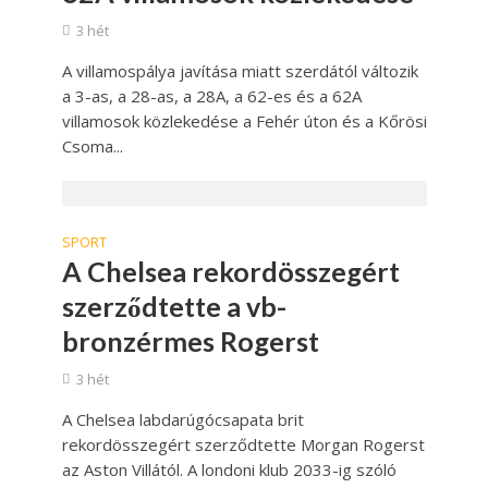
3 hét
A villamospálya javítása miatt szerdától változik
a 3-as, a 28-as, a 28A, a 62-es és a 62A
villamosok közlekedése a Fehér úton és a Kőrösi
Csoma...
SPORT
A Chelsea rekordösszegért
szerződtette a vb-
bronzérmes Rogerst
3 hét
A Chelsea labdarúgócsapata brit
rekordösszegért szerződtette Morgan Rogerst
az Aston Villától. A londoni klub 2033-ig szóló