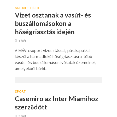
AKTUÁLIS HÍREK
Vizet osztanak a vasút- és
buszállomásokon a
hőségriasztás idején
1 hét
A MÁV-csoport vízosztással, párakapukkal
készül a harmadfokú hőségriasztásra; több
vasút- és buszállomáson ivókutak üzemelnek,
amelyekből bárki...
SPORT
Casemiro az Inter Miamihoz
szerződött
2 hét