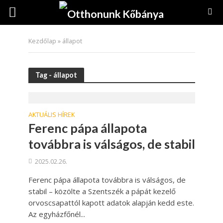
Kezdőlap
»
állapot
Tag - állapot
AKTUÁLIS HÍREK
Ferenc pápa állapota
továbbra is válságos, de stabil
2025.02.26.
Ferenc pápa állapota továbbra is válságos, de
stabil – közölte a Szentszék a pápát kezelő
orvoscsapattól kapott adatok alapján kedd este.
Az egyházfőnél...