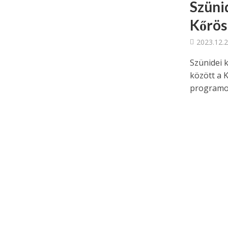
Szüni
Kőrös
2023.12.2
Szünidei 
között a 
programok