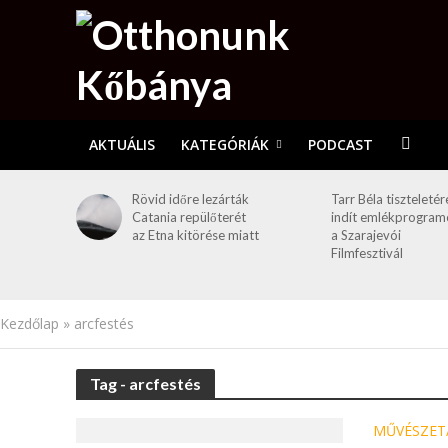
AKTUÁLIS
KATEGÓRIÁK
PODCAST
Rövid időre lezárták
Tarr Béla tiszteletér
Catania repülőterét
indít emlékprogram
az Etna kitörése miatt
a Szarajevói
Filmfesztivál
Kezdőlap
»
arcfestés
Tag - arcfestés
MŰVÉSZET