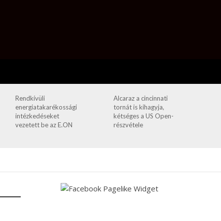
Rendkívüli
Alcaraz a cincinnati
energiatakarékossági
tornát is kihagyja,
intézkedéseket
kétséges a US Open-
vezetett be az E.ON
részvétele