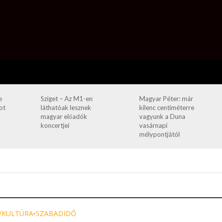
e
Sziget – Az M1-en
Magyar Péter: már
ot
láthatóak lesznek
kilenc centiméterre
magyar előadók
vagyunk a Duna
koncertjei
vasárnapi
mélypontjától
/KULTÚRA
SZABADIDŐ
•