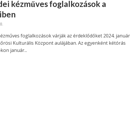
dei kézműves foglalkozások a
iben
8.
kézműves foglalkozások várják az érdeklődőket 2024. január
Kőrösi Kulturális Központ aulájában. Az egyenként kétórás
on január...