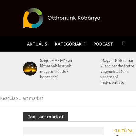
AKTUÁLIS
KATEGÓRIÁK
PODCAST
Sziget – Az M1-en
Magyar Péter: már
láthatóak lesznek
kilenc centiméterre
magyar előadók
vagyunk a Duna
koncertjei
vasárnapi
mélypontjától
Kezdőlap
»
art market
Tag - art market
KULTÚRA