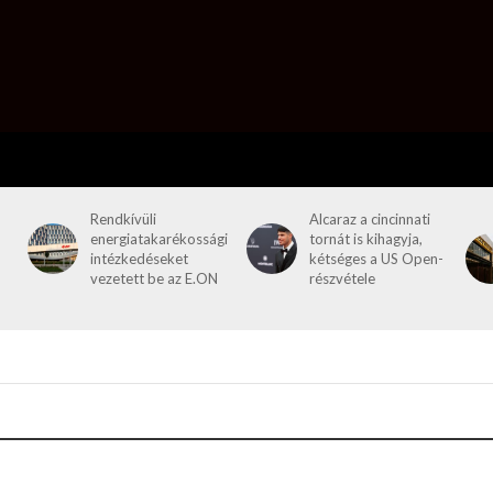
Rendkívüli
Alcaraz a cincinnati
energiatakarékossági
tornát is kihagyja,
intézkedéseket
kétséges a US Open-
vezetett be az E.ON
részvétele