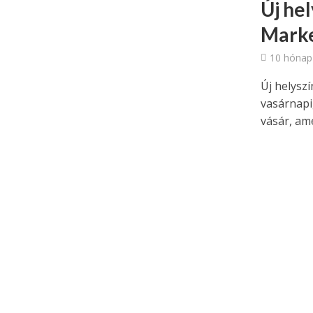
Új hel
Marke
10 hónap
Új helysz
vasárnapi
vásár, ame