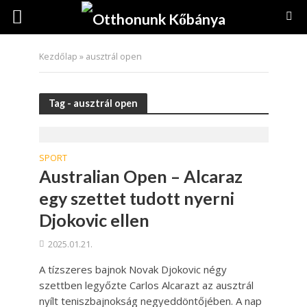
Kezdőlap
»
ausztrál open
Tag - ausztrál open
SPORT
Australian Open – Alcaraz
egy szettet tudott nyerni
Djokovic ellen
2025.01.21.
A tízszeres bajnok Novak Djokovic négy
szettben legyőzte Carlos Alcarazt az ausztrál
nyílt teniszbajnokság negyeddöntőjében. A nap