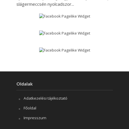
slágermeccsén nyolcadszor...
Oldalak
Adatkezelési tájékoztató
Főoldal
Impresszum