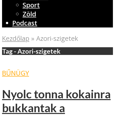
Sport
Zöld
Podcast
Kezdőlap
»
Azori-szigetek
Tag - Azori-szigetek
BŰNÜGY
Nyolc tonna kokainra
bukkantak a