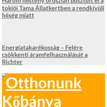
Három nőstény oroszlán pusztult el a
tokiói Tama Állatkertben a rendkívüli
hőség miatt
Energiatakarékosság – Felére
csökkenti áramfelhasználását a
Richter