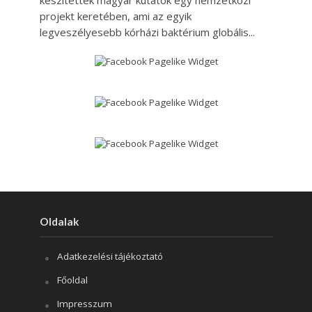
készítettek magyar kutatók egy nemzetközi
projekt keretében, ami az egyik
legveszélyesebb kórházi baktérium globális...
Oldalak
Adatkezelési tájékoztató
Főoldal
Impresszum