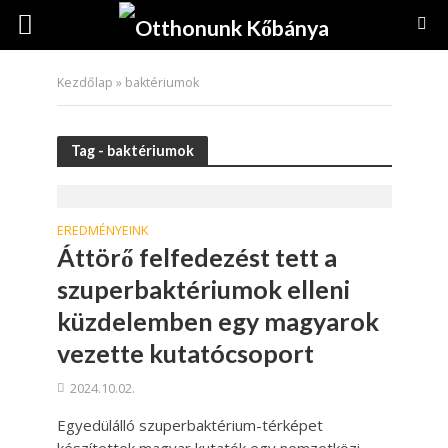
Kezdőlap
»
baktériumok
Tag - baktériumok
EREDMÉNYEINK
Áttörő felfedezést tett a
szuperbaktériumok elleni
küzdelemben egy magyarok
vezette kutatócsoport
2024.10.02.
Egyedülálló szuperbaktérium-térképet