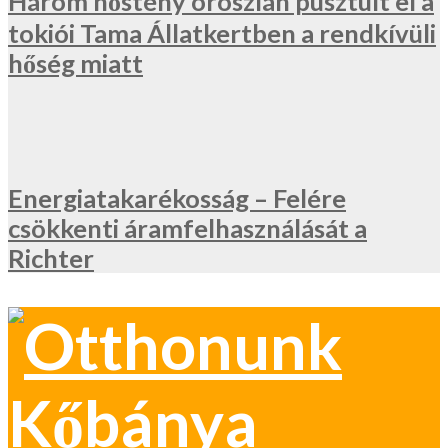
Három nőstény oroszlán pusztult el a
tokiói Tama Állatkertben a rendkívüli
hőség miatt
Energiatakarékosság – Felére
csökkenti áramfelhasználását a
Richter