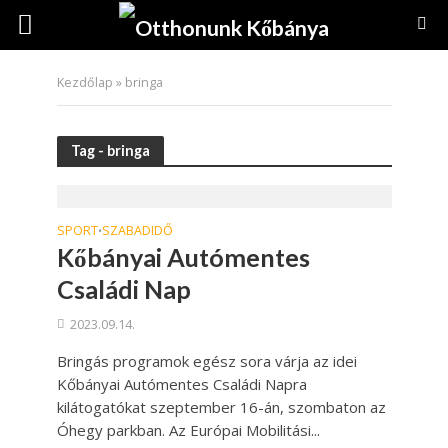
Kezdőlap
»
bringa
Tag - bringa
SPORT
SZABADIDŐ
•
Kőbányai Autómentes
Családi Nap
2023.09.14.
Bringás programok egész sora várja az idei
Kőbányai Autómentes Családi Napra
kilátogatókat szeptember 16-án, szombaton az
Óhegy parkban. Az Európai Mobilitási...