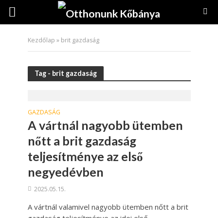
Kezdőlap
»
brit gazdaság
Tag - brit gazdaság
GAZDASÁG
A vártnál nagyobb ütemben
nőtt a brit gazdaság
teljesítménye az első
negyedévben
2025.05.15.
A vártnál valamivel nagyobb ütemben nőtt a brit