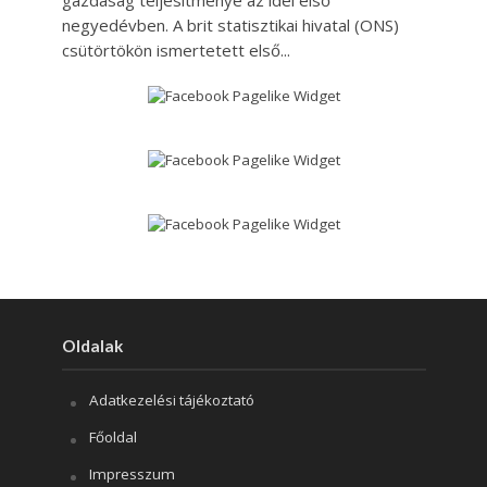
gazdaság teljesítménye az idei első
negyedévben. A brit statisztikai hivatal (ONS)
csütörtökön ismertetett első...
Oldalak
Adatkezelési tájékoztató
Főoldal
Impresszum