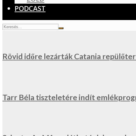
PODCAST
Rövid időre lezárták Catania repülőter
Tarr Béla tiszteletére indít emlékprog