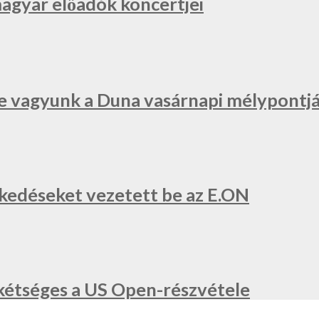
magyar előadók koncertjei
e vagyunk a Duna vasárnapi mélypontjá
zkedéseket vezetett be az E.ON
a, kétséges a US Open-részvétele