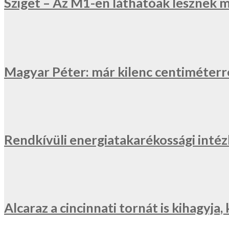
Sziget – Az M1-en láthatóak lesznek 
Magyar Péter: már kilenc centiméterr
Rendkívüli energiatakarékossági inté
Alcaraz a cincinnati tornát is kihagyj