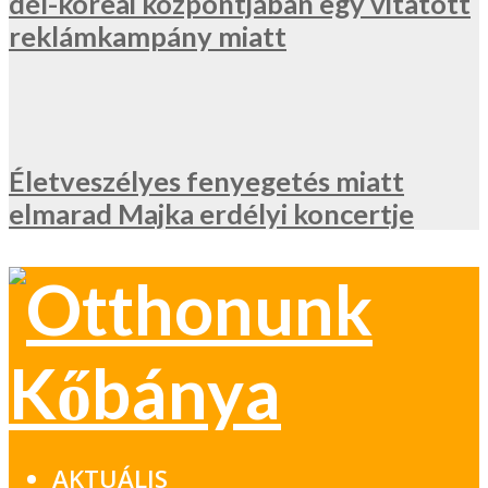
dél-koreai központjában egy vitatott
reklámkampány miatt
Életveszélyes fenyegetés miatt
elmarad Majka erdélyi koncertje
AKTUÁLIS