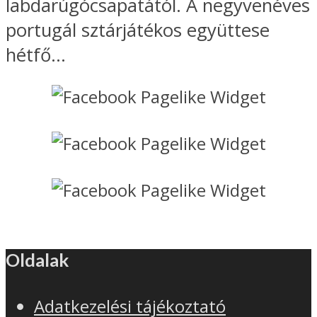
labdarúgócsapatától. A negyvenéves
portugál sztárjátékos együttese
hétfő...
Oldalak
Adatkezelési tájékoztató