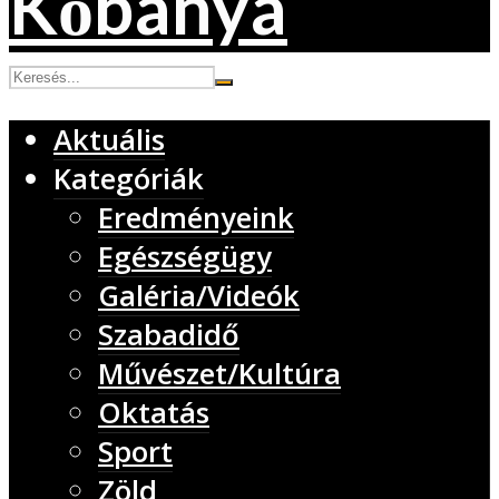
Aktuális
Kategóriák
Eredményeink
Egészségügy
Galéria/Videók
Szabadidő
Művészet/Kultúra
Oktatás
Sport
Zöld