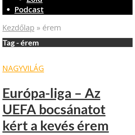
Podcast
Kezdőlap
»
érem
Tag - érem
NAGYVILÁG
Európa-liga – Az
UEFA bocsánatot
kért a kevés érem