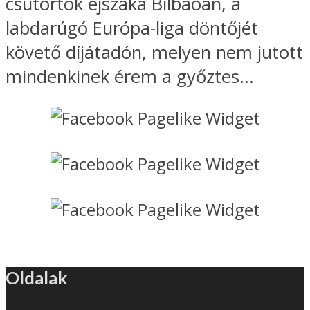
csütörtök éjszaka Bilbaóan, a
labdarúgó Európa-liga döntőjét
követő díjátadón, melyen nem jutott
mindenkinek érem a győztes...
Oldalak