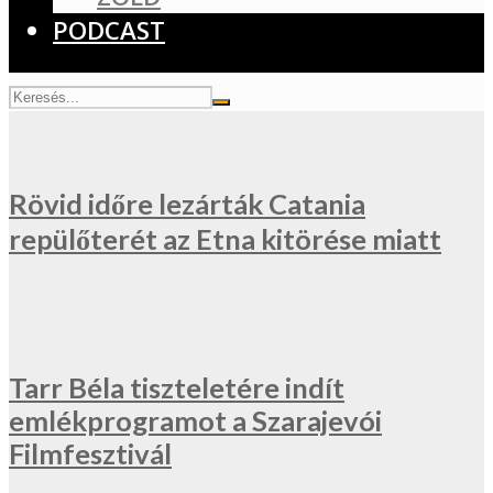
PODCAST
Rövid időre lezárták Catania
repülőterét az Etna kitörése miatt
Tarr Béla tiszteletére indít
emlékprogramot a Szarajevói
Filmfesztivál