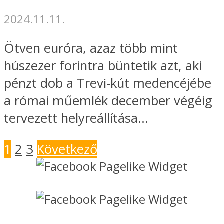
2024.11.11.
Ötven euróra, azaz több mint
húszezer forintra büntetik azt, aki
pénzt dob a Trevi-kút medencéjébe
a római műemlék december végéig
tervezett helyreállítása...
1
2
3
Következő