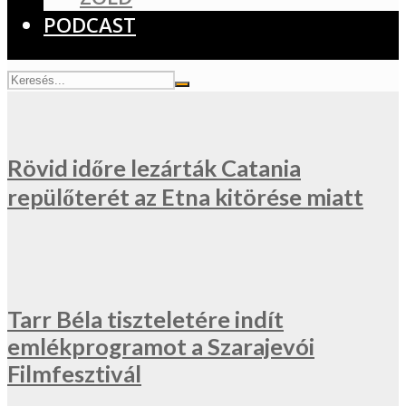
PODCAST
Rövid időre lezárták Catania
repülőterét az Etna kitörése miatt
Tarr Béla tiszteletére indít
emlékprogramot a Szarajevói
Filmfesztivál