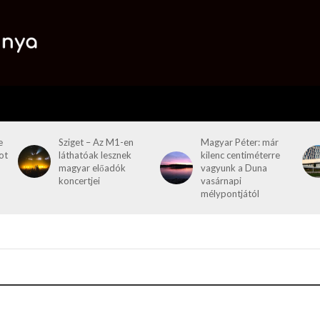
e
Sziget – Az M1-en
Magyar Péter: már
ot
láthatóak lesznek
kilenc centiméterre
magyar előadók
vagyunk a Duna
koncertjei
vasárnapi
mélypontjától