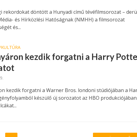
i rekordokat döntött a Hunyadi című tévéfilmsorozat – derül
édia- és Hírközlési Hatóságnak (NMHH) a filmsorozat
égét és...
/KULTÚRA
nyáron kezdik forgatni a Harry Potte
atot
9.
on kezdik forgatni a Warner Bros. londoni stúdiójában a Ha
gényfolyamból készülő új sorozatot az HBO produkciójában
cákat...