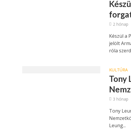
Készü
forga
2 hónap
Készül a 
jelölt Ar
róla szerd
KULTÚRA
Tony L
Nemze
3 hónap
Tony Leung
Nemzetközi
Leung...