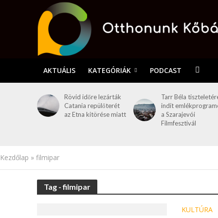
AKTUÁLIS
KATEGÓRIÁK
PODCAST
Rövid időre lezárták
Tarr Béla tiszteletér
Catania repülőterét
indít emlékprogram
az Etna kitörése miatt
a Szarajevói
Filmfesztivál
Kezdőlap
»
filmipar
Tag - filmipar
KULTÚRA