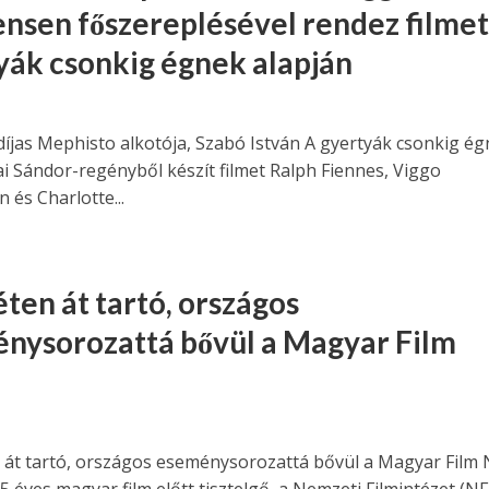
nsen főszereplésével rendez filmet
yák csonkig égnek alapján
díjas Mephisto alkotója, Szabó István A gyertyák csonkig é
i Sándor-regényből készít filmet Ralph Fiennes, Viggo
 és Charlotte...
ten át tartó, országos
nysorozattá bővül a Magyar Film
 át tartó, országos eseménysorozattá bővül a Magyar Film 