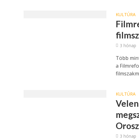
KULTÚRA
Filmr
films
3 hónap
Több mint
a Filmref
filmszakma
KULTÚRA
Velen
megsz
Orosz
3 hónap