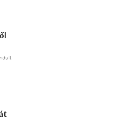
ől
ndult
át