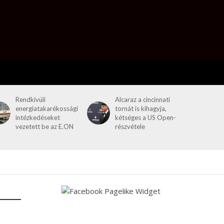
Rendkívüli
Alcaraz a cincinnati
energiatakarékossági
tornát is kihagyja,
intézkedéseket
kétséges a US Open-
vezetett be az E.ON
részvétele