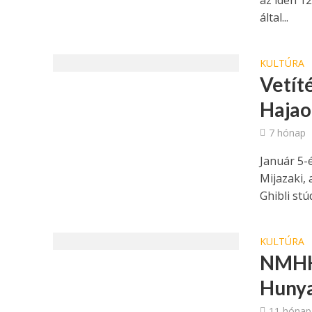
az idén 12
által...
KULTÚRA
Vetít
Hajao
7 hónap
Január 5-
Mijazaki,
Ghibli stúd
KULTÚRA
NMHH:
Hunya
11 hónap