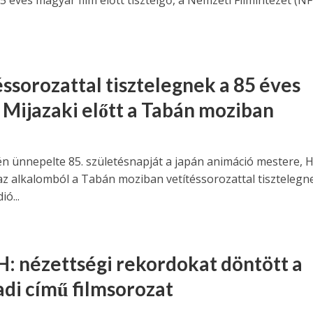
5 éves magyar film előtt tisztelgő, a Nemzeti Filmintézet (NF
éssorozattal tisztelegnek a 85 éves
 Mijazaki előtt a Tabán moziban
én ünnepelte 85. születésnapját a japán animáció mestere, 
 az alkalomból a Tabán moziban vetítéssorozattal tisztelegn
ió...
 nézettségi rekordokat döntött a
di című filmsorozat