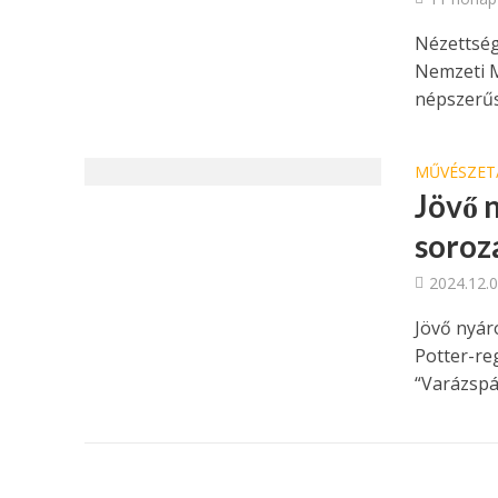
Nézettség
Nemzeti M
népszerűs
MŰVÉSZET
Jövő 
soroz
2024.12.0
Jövő nyár
Potter-re
“Varázspál