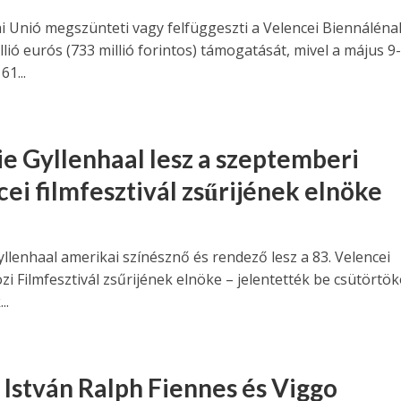
i Unió megszünteti vagy felfüggeszti a Velencei Biennáléna
llió eurós (733 millió forintos) támogatását, mivel a május 9
61...
e Gyllenhaal lesz a szeptemberi
cei filmfesztivál zsűrijének elnöke
llenhaal amerikai színésznő és rendező lesz a 83. Velencei
i Filmfesztivál zsűrijének elnöke – jelentették be csütörtö
..
 István Ralph Fiennes és Viggo