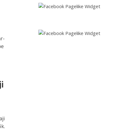
r-
be
i
aji
ők.