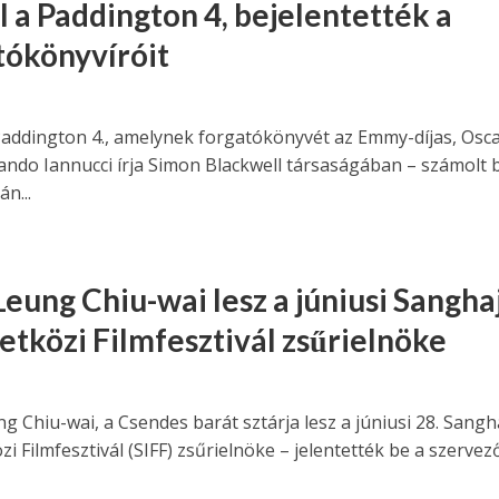
l a Paddington 4, bejelentették a
tókönyvíróit
Paddington 4., amelynek forgatókönyvét az Emmy-díjas, Osca
mando Iannucci írja Simon Blackwell társaságában – számolt 
án...
eung Chiu-wai lesz a júniusi Sanghaj
tközi Filmfesztivál zsűrielnöke
 Chiu-wai, a Csendes barát sztárja lesz a júniusi 28. Sangh
 Filmfesztivál (SIFF) zsűrielnöke – jelentették be a szervez