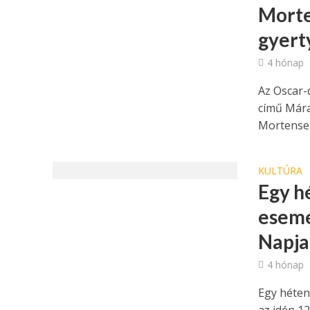
Morte
gyert
4 hónap
Az Oscar-
című Mára
Mortensen
KULTÚRA
Egy hé
esemé
Napja
4 hónap
Egy héten