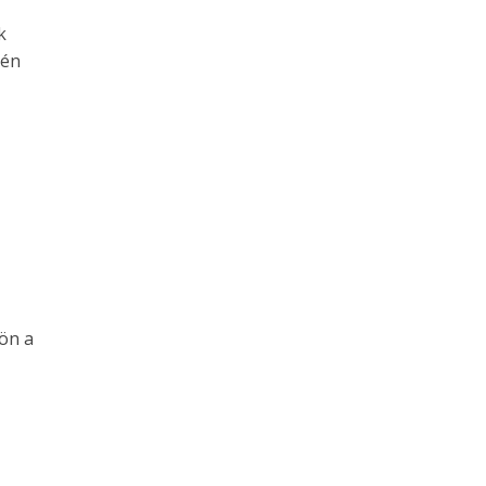
k
-én
kön a