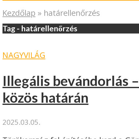
Kezdőlap
»
határellenőrzés
Tag - határellenőrzés
NAGYVILÁG
Illegális bevándorlás 
közös határán
2025.03.05.