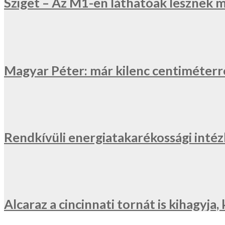
Sziget – Az M1-en láthatóak lesznek 
Magyar Péter: már kilenc centiméterr
Rendkívüli energiatakarékossági inté
Alcaraz a cincinnati tornát is kihagyj