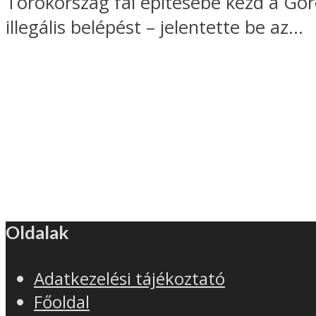
Törökország fal építésébe kezd a Gö
illegális belépést – jelentette be az...
Oldalak
Adatkezelési tájékoztató
Főoldal