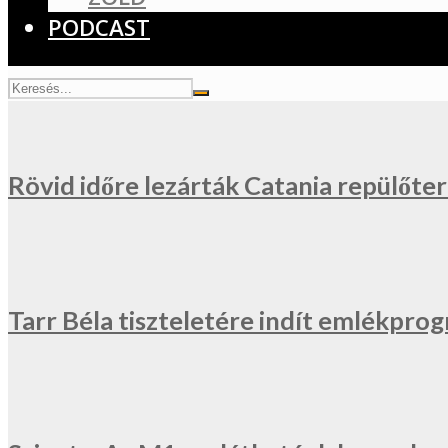
PODCAST
Rövid időre lezárták Catania repülőter
Tarr Béla tiszteletére indít emlékprog