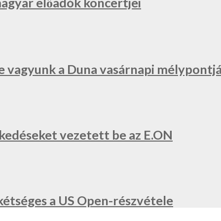
magyar előadók koncertjei
e vagyunk a Duna vasárnapi mélypontjá
zkedéseket vezetett be az E.ON
a, kétséges a US Open-részvétele