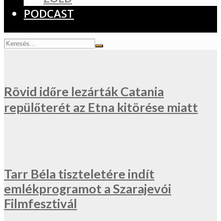
PODCAST
Rövid időre lezárták Catania
repülőterét az Etna kitörése miatt
Tarr Béla tiszteletére indít
emlékprogramot a Szarajevói
Filmfesztivál