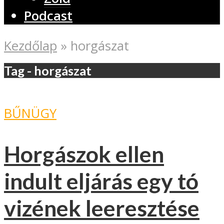
Podcast
Kezdőlap
»
horgászat
Tag - horgászat
BŰNÜGY
Horgászok ellen
indult eljárás egy tó
vizének leeresztése