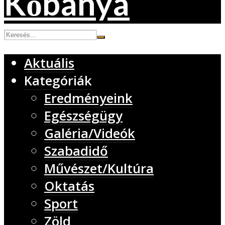
Aktuális
Kategóriák
Eredményeink
Egészségügy
Galéria/Videók
Szabadidő
Művészet/Kultúra
Oktatás
Sport
Zöld