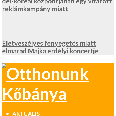
dél-koreai központjában egy vitatott
reklámkampány miatt
Életveszélyes fenyegetés miatt
elmarad Majka erdélyi koncertje
AKTUÁLIS