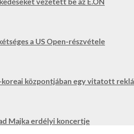
zkedéseket vezetett be az E.ON
a, kétséges a US Open-részvétele
l-koreai központjában egy vitatott re
ad Majka erdélyi koncertje