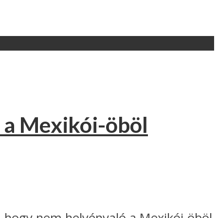
 a Mexikói-öböl
, hogy nem helyénvaló a Mexikói-öböl