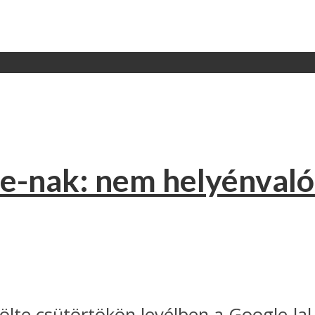
e-nak: nem helyénvaló
lte csütörtökön levélben a Google-lal