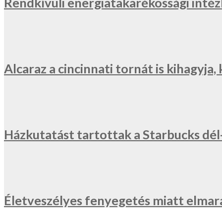
Rendkívüli energiatakarékossági inté
Alcaraz a cincinnati tornát is kihagyj
Házkutatást tartottak a Starbucks dé
Életveszélyes fenyegetés miatt elmar