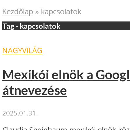
Kezdőlap
»
kapcsolatok
Tag - kapcsolatok
NAGYVILÁG
Mexikói elnök a Googl
átnevezése
2025.01.31.
Claudia Sheinbaum mexikói elnök közö