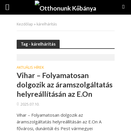
Kezdőlap
»
kárelhárítás
Tag - kárelhárítás
AKTUÁLIS HÍREK
Vihar – Folyamatosan
dolgozik az áramszolgáltatás
helyreállításán az E.On
2025.07.10.
Vihar – Folyamatosan dolgozik az
áramszolgáltatás helyreállításán az E.On A
fővárosi, dunántúli és Pest vármegyei