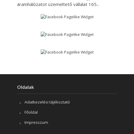
áramhálózatot üzemeltető vállalat 165...
Oldalak
Adatkezelési tájékoztató
Főoldal
Impresszum