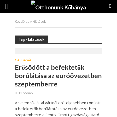
Kezdőlap
»
kilátások
Tag - kilátások
GAZDASÁG
Erősödött a befektetők
borúlátása az euróövezetben
szeptemberre
11 hónap
Az elemzők által vártnál erőteljesebben romlott
a befektetők borúlátátása az euróövezetben
szeptemberre a Sentix GmbH gazdaságkutató