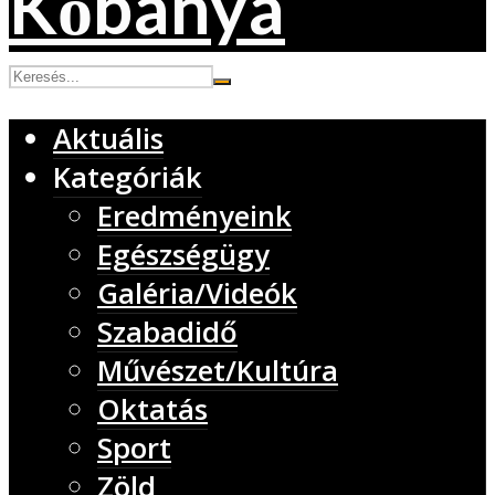
Aktuális
Kategóriák
Eredményeink
Egészségügy
Galéria/Videók
Szabadidő
Művészet/Kultúra
Oktatás
Sport
Zöld