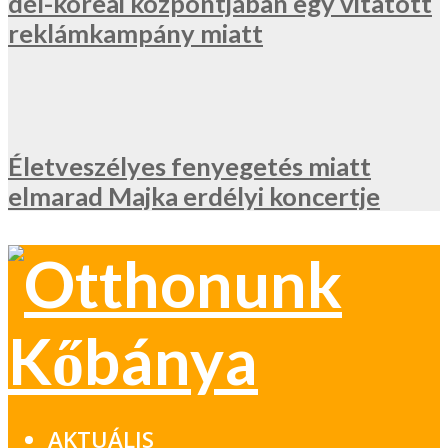
dél-koreai központjában egy vitatott
reklámkampány miatt
Életveszélyes fenyegetés miatt
elmarad Majka erdélyi koncertje
AKTUÁLIS