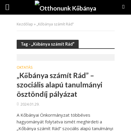
Kezdőlap
»
„Kőbánya számít Rád”
Tag - „Kőbánya számít Rád”
OKTATÁS
„Kőbánya számít Rád” –
szociális alapú tanulmányi
ösztöndíj pályázat
2024.01.29.
A Kőbányai Önkormányzat többéves
hagyományát folytatva ismét meghirdeti a
„Kőbánya számít Rád” szociális alapú tanulmányi