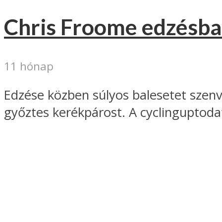
Chris Froome edzésbal
11 hónap
Edzése közben súlyos balesetet szenv
győztes kerékpárost. A cyclinguptodat