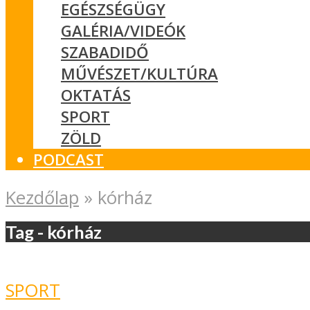
EGÉSZSÉGÜGY
GALÉRIA/VIDEÓK
SZABADIDŐ
MŰVÉSZET/KULTÚRA
OKTATÁS
SPORT
ZÖLD
PODCAST
Kezdőlap
»
kórház
Tag - kórház
SPORT