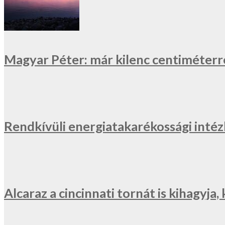
Magyar Péter: már kilenc centiméterr
Rendkívüli energiatakarékossági inté
Alcaraz a cincinnati tornát is kihagyj