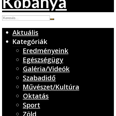
Aktuális
Kategóriák
Eredményeink
Egészségügy
Galéria/Videók
Szabadidő
Művészet/Kultúra
Oktatás
Sport
Zöld