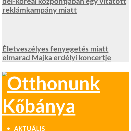
dél-koreai központjában egy vitatott
reklámkampány miatt
Életveszélyes fenyegetés miatt
elmarad Majka erdélyi koncertje
AKTUÁLIS