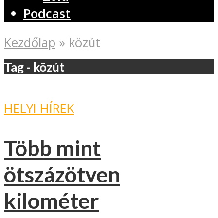
Podcast
Kezdőlap
»
közút
Tag - közút
HELYI HÍREK
Több mint
ötszázötven
kilométer