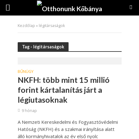
Kezdőlap
»
légitársaságok
Tag - légitársaságok
BŰNÜGY
NKFH: több mint 15 millió
forint kártalanítás járt a
légiutasoknak
9 hónap
A Nemzeti Kereskedelmi és Fogyasztóvédelmi
Hatóság (NKFH) és a szakmai irányítása alatt
álló kormányhivatalok az év első nyolc