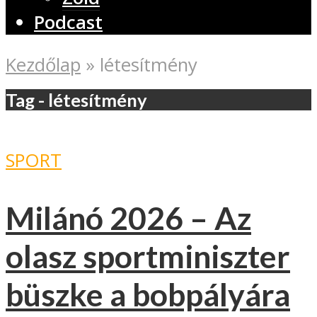
Podcast
Kezdőlap
»
létesítmény
Tag - létesítmény
SPORT
Milánó 2026 – Az
olasz sportminiszter
büszke a bobpályára