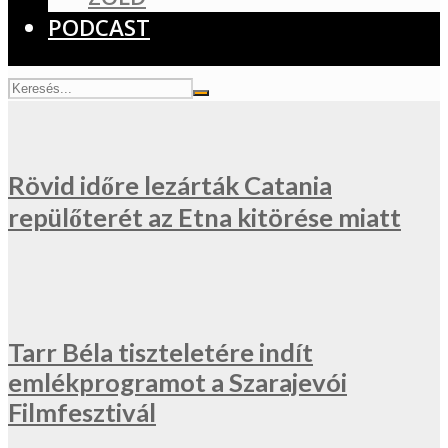
PODCAST
Rövid időre lezárták Catania
repülőterét az Etna kitörése miatt
Tarr Béla tiszteletére indít
emlékprogramot a Szarajevói
Filmfesztivál