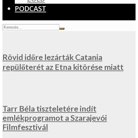
PODCAST
Rövid időre lezárták Catania
repülőterét az Etna kitörése miatt
Tarr Béla tiszteletére indít
emlékprogramot a Szarajevói
Filmfesztivál