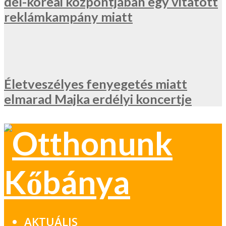
dél-koreai központjában egy vitatott
reklámkampány miatt
Életveszélyes fenyegetés miatt
elmarad Majka erdélyi koncertje
AKTUÁLIS