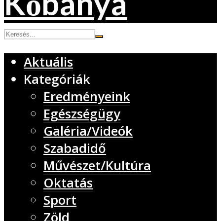
Aktuális
Kategóriák
Eredményeink
Egészségügy
Galéria/Videók
Szabadidő
Művészet/Kultúra
Oktatás
Sport
Zöld