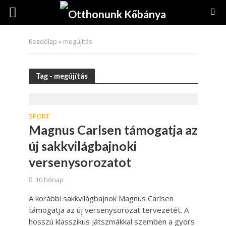
Kezdőlap
»
megújítás
Tag - megújítás
SPORT
Magnus Carlsen támogatja az
új sakkvilágbajnoki
versenysorozatot
10 hónap
A korábbi sakkvilágbajnok Magnus Carlsen
támogatja az új versenysorozat tervezetét. A
hosszú klasszikus játszmákkal szemben a gyors