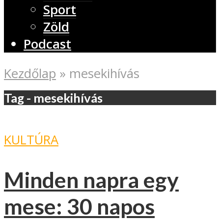
Sport
Zöld
Podcast
Kezdőlap
»
mesekihívás
Tag - mesekihívás
KULTÚRA
Minden napra egy
mese: 30 napos