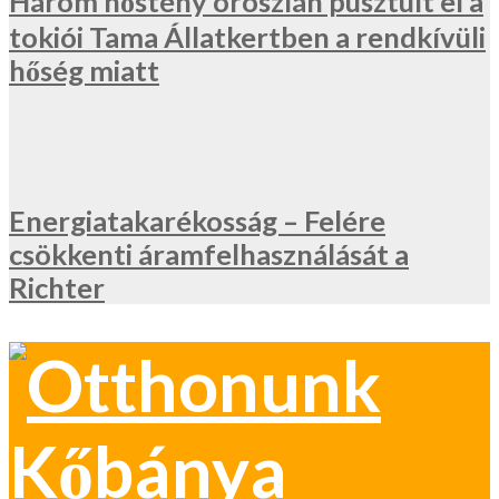
Három nőstény oroszlán pusztult el a
tokiói Tama Állatkertben a rendkívüli
hőség miatt
Energiatakarékosság – Felére
csökkenti áramfelhasználását a
Richter