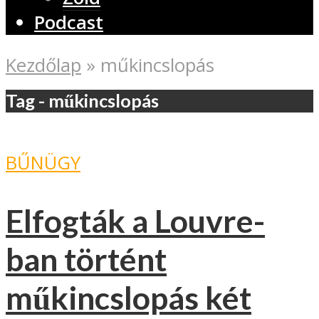
Podcast
Kezdőlap
»
műkincslopás
Tag - műkincslopás
BŰNÜGY
Elfogták a Louvre-
ban történt
műkincslopás két