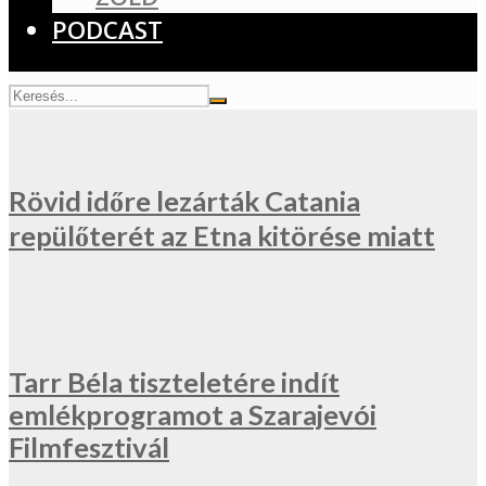
PODCAST
Rövid időre lezárták Catania
repülőterét az Etna kitörése miatt
Tarr Béla tiszteletére indít
emlékprogramot a Szarajevói
Filmfesztivál