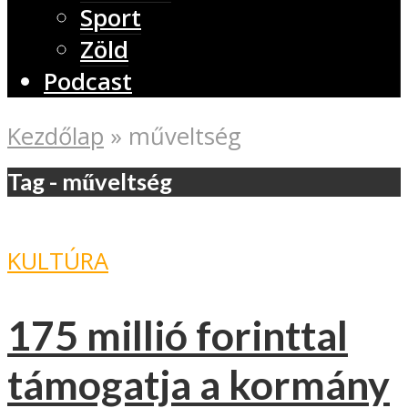
Sport
Zöld
Podcast
Kezdőlap
»
műveltség
Tag - műveltség
KULTÚRA
175 millió forinttal
támogatja a kormány