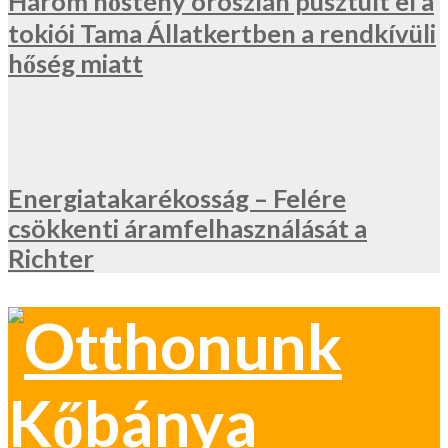
Három nőstény oroszlán pusztult el a
tokiói Tama Állatkertben a rendkívüli
hőség miatt
Energiatakarékosság – Felére
csökkenti áramfelhasználását a
Richter