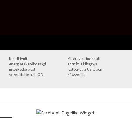
Rendkívüli
Alcaraz a cincinnati
energiatakarékossági
tornát is kihagyja,
intézkedéseket
kétséges a US Open-
vezetett be az E.ON
részvétele