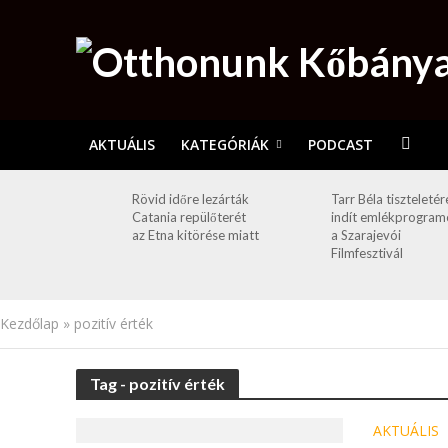
AKTUÁLIS
KATEGÓRIÁK
PODCAST
Rövid időre lezárták
Tarr Béla tiszteletér
Catania repülőterét
indít emlékprogram
az Etna kitörése miatt
a Szarajevói
Filmfesztivál
Kezdőlap
»
pozitív érték
Tag - pozitív érték
AKTUÁLIS