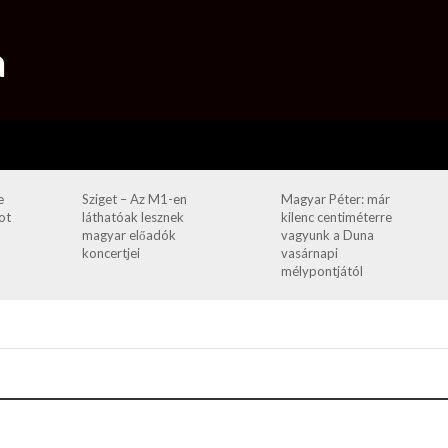
e
Sziget – Az M1-en
Magyar Péter: már
ot
láthatóak lesznek
kilenc centiméterre
magyar előadók
vagyunk a Duna
koncertjei
vasárnapi
mélypontjától