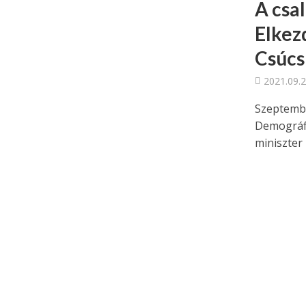
A csa
Elkez
Csúcs
2021.09.2
Szeptembe
Demográfia
miniszter 