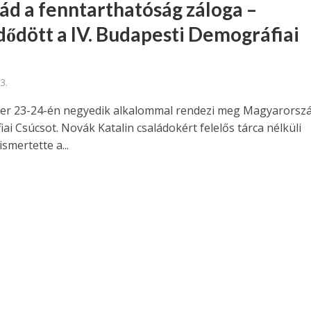
lád a fenntarthatóság záloga –
dődött a IV. Budapesti Demográfiai
3.
r 23-24-én negyedik alkalommal rendezi meg Magyarorsz
i Csúcsot. Novák Katalin családokért felelős tárca nélküli
ismertette a...